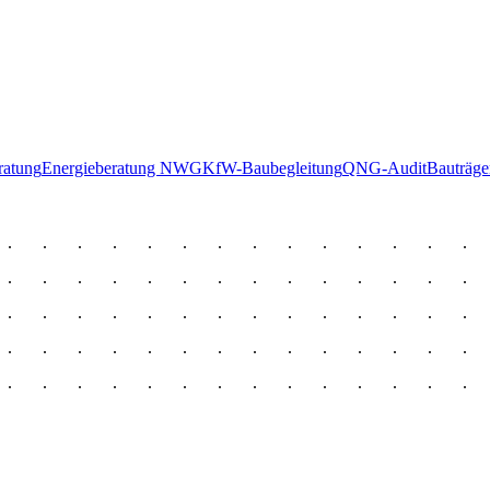
ratung
Energieberatung NWG
KfW-Baubegleitung
QNG-Audit
Bauträg