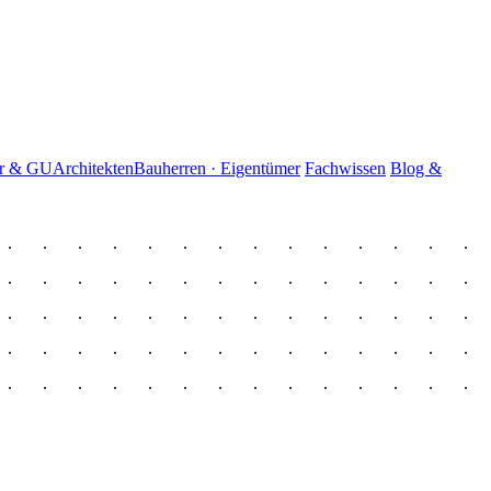
er & GU
Architekten
Bauherren · Eigentümer
Fachwissen
Blog &