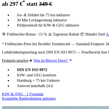
*
ab
297 €
statt
349 €
An- & Abfahrt bis 75 km inklusive
30 Min Leckageortung inklusive
Prüfprotokoll für KfW & GEG inklusive
🎯 Frühbucher-Bonus −15 %
🤝 Tagestour-Rabatt
📦 Bündel-Tarif
A
* Frühbucher-Preis bei flexibler Terminwahl — Standard-Festpreis
34
Luftdichtheitspruefung nach DIN EN ISO 9972 — Pruefbericht fuer
Festpreis pruefen
Was ist Blower Door?
DIN EN ISO 9972
KfW- und GEG-konform
Hamburg + 75 km Umkreis
Antwort innerhalb 24 h
KfW & QNG · 1 Formular
Komplette Baubegleitung anfragen