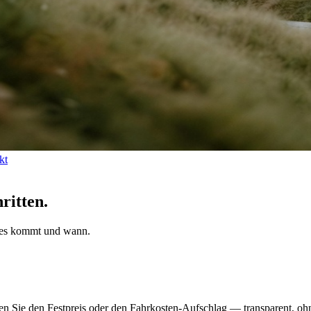
kt
ritten.
hstes kommt und wann.
n Sie den Festpreis oder den Fahrkosten-Aufschlag — transparent, ohn