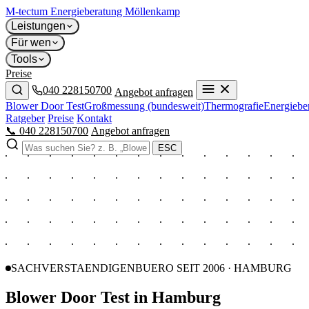
M-tectum
Energieberatung Möllenkamp
Leistungen
Für wen
Tools
Preise
040 228150700
Angebot anfragen
Blower Door Test
Großmessung (bundesweit)
Thermografie
Energiebe
Ratgeber
Preise
Kontakt
📞 040 228150700
Angebot anfragen
ESC
SACHVERSTAENDIGENBUERO SEIT 2006 · HAMBURG
Blower Door Test in
Hamburg