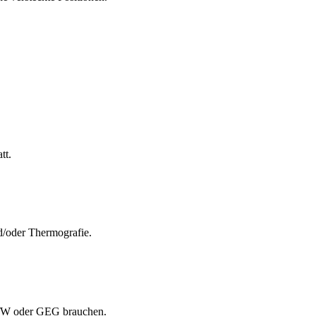
.
tt.
/oder Thermografie.
KfW oder GEG brauchen.