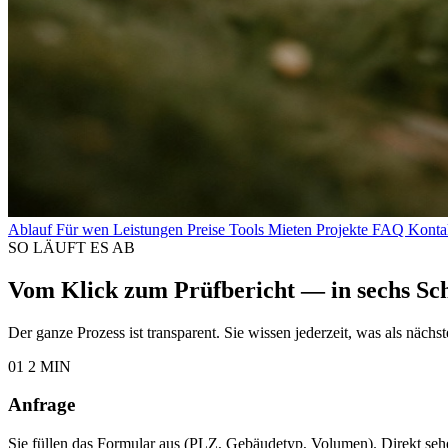
Ablauf
Für wen
Leistungen
Preise
Tools
Mieten
Projekte
FAQ
Konta
SO LÄUFT ES AB
Vom Klick zum Prüfbericht — in sechs Sch
Der ganze Prozess ist transparent. Sie wissen jederzeit, was als näc
01
2 MIN
Anfrage
Sie füllen das Formular aus (PLZ, Gebäudetyp, Volumen). Direkt sehe