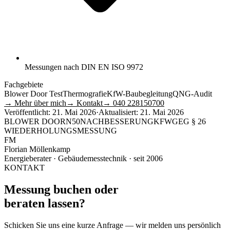
Messungen nach DIN EN ISO 9972
Fachgebiete
Blower Door Test
Thermografie
KfW-Baubegleitung
QNG-Audit
→ Mehr über mich
→ Kontakt
→ 040 228150700
Veröffentlicht:
21. Mai 2026
·
Aktualisiert:
21. Mai 2026
BLOWER DOOR
N50
NACHBESSERUNG
KFW
GEG § 26
WIEDERHOLUNGSMESSUNG
FM
Florian Möllenkamp
Energieberater · Gebäudemesstechnik · seit 2006
KONTAKT
Messung buchen oder
beraten lassen?
Schicken Sie uns eine kurze Anfrage — wir melden uns persönlich