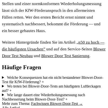
Stellen und einer normkonformen Wiederholungsmessung
lässt sich der KfW-Förderanspruch in den allermeisten
Fällen retten. Wer den ersten Bericht ernst nimmt und
systematisch nachbessert, bekommt die Förderung — und
ein besser gebautes Haus.
Weitere Hintergründe finden Sie im Artikel
„n50 zu hoch —
die häufigsten Ursachen”
und auf den Service-Seiten
Blower
Door Test Neubau
und
Blower Door Test Sanierung
.
Häufige Fragen
Welche Konsequenzen hat ein nicht bestandener Blower-Door-
Test für KfW-Förderung?
+
Wo treten bei Blower-Door-Tests am häufigsten Luftleckagen
auf?
+
Wie lange dauert eine Wiederholungsmessung nach
Nachbesserung beim Blower-Door-Test?
+
Mehr zum Thema:
Fachwissen Blower-Door-Test →
Alle Artikel →