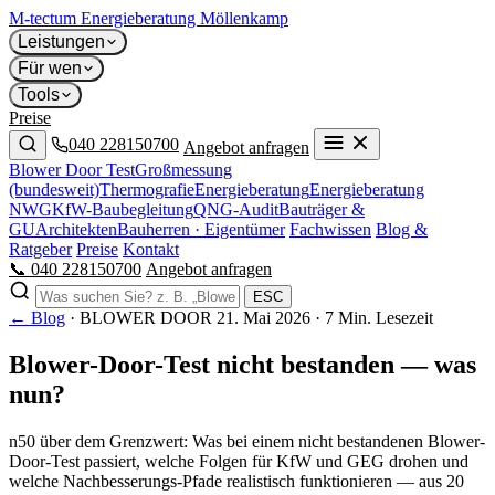
M-tectum
Energieberatung Möllenkamp
Leistungen
Für wen
Tools
Preise
040 228150700
Angebot anfragen
Blower Door Test
Großmessung
(bundesweit)
Thermografie
Energieberatung
Energieberatung
NWG
KfW-Baubegleitung
QNG-Audit
Bauträger &
GU
Architekten
Bauherren · Eigentümer
Fachwissen
Blog &
Ratgeber
Preise
Kontakt
📞 040 228150700
Angebot anfragen
ESC
← Blog
·
BLOWER DOOR
21. Mai 2026
· 7 Min. Lesezeit
Blower-Door-Test nicht bestanden — was
nun?
n50 über dem Grenzwert: Was bei einem nicht bestandenen Blower-
Door-Test passiert, welche Folgen für KfW und GEG drohen und
welche Nachbesserungs-Pfade realistisch funktionieren — aus 20