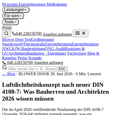
M-tectum
Energieberatung Möllenkamp
Leistungen
Für wen
Tools
Preise
040 228150700
Angebot anfragen
Blower Door Test
Großmessung
(bundesweit)
Thermografie
Energieberatung
Energieberatung
NWG
KfW-Baubegleitung
QNG-Audit
Bauträger &
GU
Architekten
Bauherren · Eigentümer
Fachwissen
Blog &
Ratgeber
Preise
Kontakt
📞 040 228150700
Angebot anfragen
ESC
← Blog
·
BLOWER DOOR
28. Juni 2026
· 6 Min. Lesezeit
Luftdichtheitskonzept nach neuer DIN
4108-7: Was Bauherren und Architekten
2026 wissen müssen
Die im April 2026 veröffentlichte Neufassung der DIN 4108-7
(Ausgabe 2026-04) definiert erstmals normativ, was ein