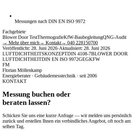
Messungen nach DIN EN ISO 9972
Fachgebiete
Blower Door Test
Thermografie
KfW-Baubegleitung
QNG-Audit
→ Mehr über mich
→ Kontakt
→ 040 228150700
Veröffentlicht:
28. Juni 2026
·
Aktualisiert:
28. Juni 2026
LUFTDICHTHEITSKONZEPT
DIN 4108-7
BLOWER DOOR
LUFTDICHTHEIT
DIN EN ISO 9972
GEG
KFW
FM
Florian Möllenkamp
Energieberater · Gebäudemesstechnik · seit 2006
KONTAKT
Messung buchen oder
beraten lassen?
Schicken Sie uns eine kurze Anfrage — wir melden uns persönlich
zurück und erstellen Ihnen ein verbindliches Angebot, oft noch am
selben Tag.