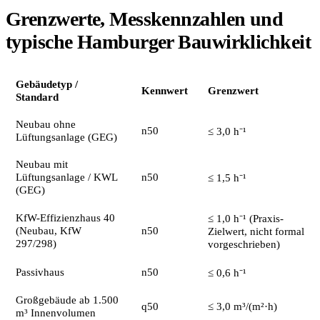
Grenzwerte, Messkennzahlen und
typische Hamburger Bauwirklichkeit
Gebäudetyp /
Kennwert
Grenzwert
Standard
Neubau ohne
n50
≤ 3,0 h⁻¹
Lüftungsanlage (GEG)
Neubau mit
Lüftungsanlage / KWL
n50
≤ 1,5 h⁻¹
(GEG)
KfW-Effizienzhaus 40
≤ 1,0 h⁻¹ (Praxis-
(Neubau, KfW
n50
Zielwert, nicht formal
297/298)
vorgeschrieben)
Passivhaus
n50
≤ 0,6 h⁻¹
Großgebäude ab 1.500
q50
≤ 3,0 m³/(m²·h)
m³ Innenvolumen