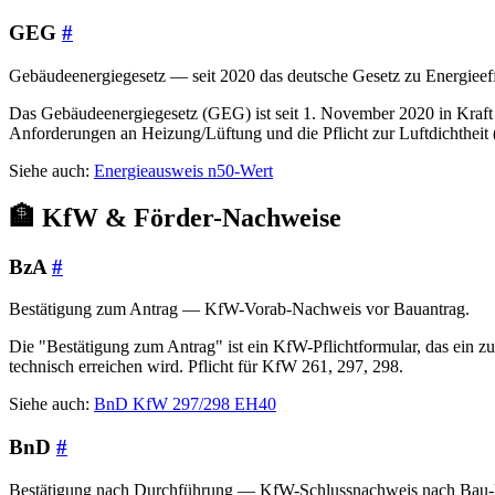
GEG
#
Gebäudeenergiegesetz — seit 2020 das deutsche Gesetz zu Energieef
Das Gebäudeenergiegesetz (GEG) ist seit 1. November 2020 in Kraf
Anforderungen an Heizung/Lüftung und die Pflicht zur Luftdichtheit 
Siehe auch:
Energieausweis
n50-Wert
🏦 KfW & Förder-Nachweise
BzA
#
Bestätigung zum Antrag — KfW-Vorab-Nachweis vor Bauantrag.
Die "Bestätigung zum Antrag" ist ein KfW-Pflichtformular, das ein zug
technisch erreichen wird. Pflicht für KfW 261, 297, 298.
Siehe auch:
BnD
KfW 297/298
EH40
BnD
#
Bestätigung nach Durchführung — KfW-Schlussnachweis nach Bau-Fe