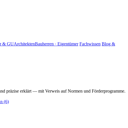
er & GU
Architekten
Bauherren · Eigentümer
Fachwissen
Blog &
nd präzise erklärt — mit Verweis auf Normen und Förderprogramme.
in
(6)