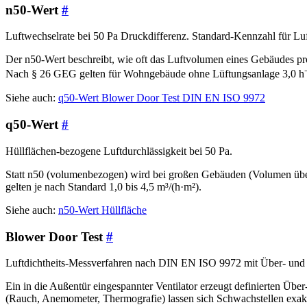
n50-Wert
#
Luftwechselrate bei 50 Pa Druckdifferenz. Standard-Kennzahl für Luf
Der n50-Wert beschreibt, wie oft das Luftvolumen eines Gebäudes pro
Nach § 26 GEG gelten für Wohngebäude ohne Lüftungsanlage 3,0 h⁻¹,
Siehe auch:
q50-Wert
Blower Door Test
DIN EN ISO 9972
q50-Wert
#
Hüllflächen-bezogene Luftdurchlässigkeit bei 50 Pa.
Statt n50 (volumenbezogen) wird bei großen Gebäuden (Volumen über
gelten je nach Standard 1,0 bis 4,5 m³/(h·m²).
Siehe auch:
n50-Wert
Hüllfläche
Blower Door Test
#
Luftdichtheits-Messverfahren nach DIN EN ISO 9972 mit Über- und
Ein in die Außentür eingespannter Ventilator erzeugt definierten Ü
(Rauch, Anemometer, Thermografie) lassen sich Schwachstellen exakt