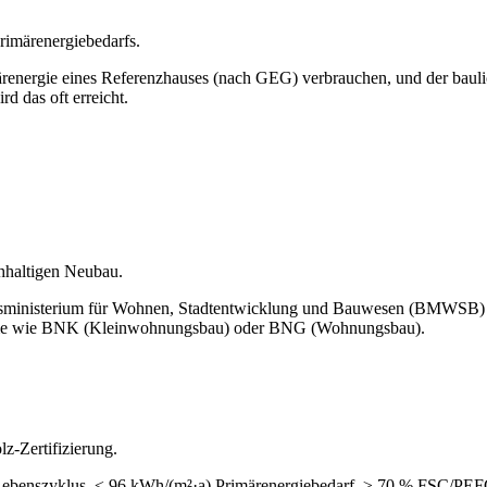
rimärenergiebedarfs.
ärenergie eines Referenzhauses (nach GEG) verbrauchen, und der bau
 das oft erreicht.
chhaltigen Neubau.
esministerium für Wohnen, Stadtentwicklung und Bauwesen (BMWSB) a
teme wie BNK (Kleinwohnungsbau) oder BNG (Wohnungsbau).
z-Zertifizierung.
Lebenszyklus, ≤ 96 kWh/(m²·a) Primärenergiebedarf, ≥ 70 % FSC/PEFC