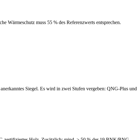
liche Wärmeschutz muss 55 % des Referenzwerts entsprechen.
nerkanntes Siegel. Es wird in zwei Stufen vergeben: QNG-Plus und
-zertifiziertes Holz. Zusätzlich: mind. ≥ 50 % der 19 BNK/BNG-