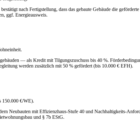
stätigt nach Fertigstellung, dass das gebaute Gebäude die geförderte St
en, ggf. Energieausweis.
hneinheit.
äuden — als Kredit mit Tilgungszuschuss bis 40 %. Förderbedingung: 
itung werden zusätzlich mit 50 % gefördert (bis 10.000 € EFH).
s 150.000 €/WE).
ördern Neubauten mit Effizienzhaus-Stufe 40 und Nachhaltigkeits-An
Mietwohnungsbau und § 7b EStG.