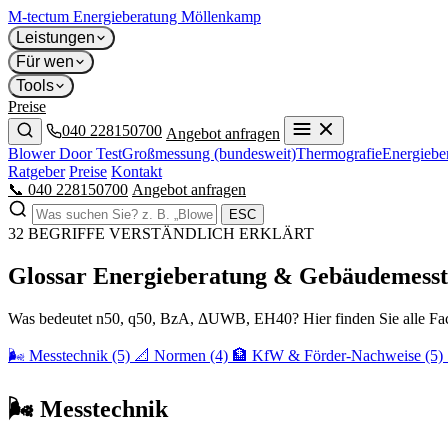
M-tectum
Energieberatung Möllenkamp
Leistungen
Für wen
Tools
Preise
040 228150700
Angebot anfragen
Blower Door Test
Großmessung (bundesweit)
Thermografie
Energiebe
Ratgeber
Preise
Kontakt
📞 040 228150700
Angebot anfragen
ESC
32 BEGRIFFE VERSTÄNDLICH ERKLÄRT
Glossar Energieberatung & Gebäudemesst
Was bedeutet n50, q50, BzA, ΔUWB, EH40? Hier finden Sie alle Fa
🌬 Messtechnik
(5)
📐 Normen
(4)
🏦 KfW & Förder-Nachweise
(5)
🌬 Messtechnik