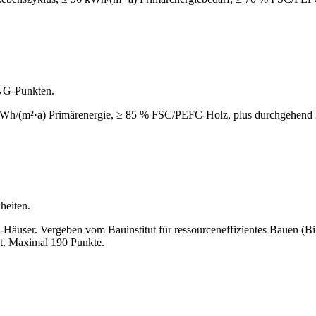
NG-Punkten.
h/(m²·a) Primärenergie, ≥ 85 % FSC/PEFC-Holz, plus durchgehend hohe
eiten.
user. Vergeben vom Bauinstitut für ressourceneffizientes Bauen (BiR
ät. Maximal 190 Punkte.