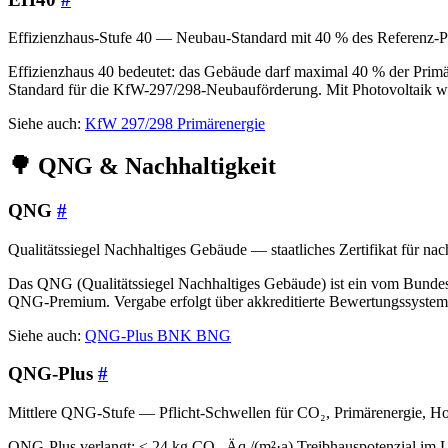
Effizienzhaus-Stufe 40 — Neubau-Standard mit 40 % des Referenz-P
Effizienzhaus 40 bedeutet: das Gebäude darf maximal 40 % der Prim
Standard für die KfW-297/298-Neubauförderung. Mit Photovoltaik wird
Siehe auch:
KfW 297/298
Primärenergie
🌳 QNG & Nachhaltigkeit
QNG
#
Qualitätssiegel Nachhaltiges Gebäude — staatliches Zertifikat für na
Das QNG (Qualitätssiegel Nachhaltiges Gebäude) ist ein vom Bund
QNG-Premium. Vergabe erfolgt über akkreditierte Bewertungssys
Siehe auch:
QNG-Plus
BNK
BNG
QNG-Plus
#
Mittlere QNG-Stufe — Pflicht-Schwellen für CO₂, Primärenergie, Hol
QNG-Plus verlangt: ≤ 24 kg CO₂-Äq./(m²·a) Treibhauspotenzial im 