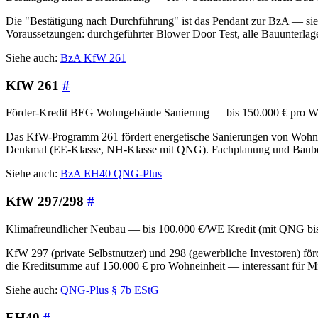
Die "Bestätigung nach Durchführung" ist das Pendant zur BzA — sie be
Voraussetzungen: durchgeführter Blower Door Test, alle Bauunterlag
Siehe auch:
BzA
KfW 261
KfW 261
#
Förder-Kredit BEG Wohngebäude Sanierung — bis 150.000 € pro Wo
Das KfW-Programm 261 fördert energetische Sanierungen von Wohngeb
Denkmal (EE-Klasse, NH-Klasse mit QNG). Fachplanung und Baubegle
Siehe auch:
BzA
EH40
QNG-Plus
KfW 297/298
#
Klimafreundlicher Neubau — bis 100.000 €/WE Kredit (mit QNG bi
KfW 297 (private Selbstnutzer) und 298 (gewerbliche Investoren) f
die Kreditsumme auf 150.000 € pro Wohneinheit — interessant für 
Siehe auch:
QNG-Plus
§ 7b EStG
EH40
#