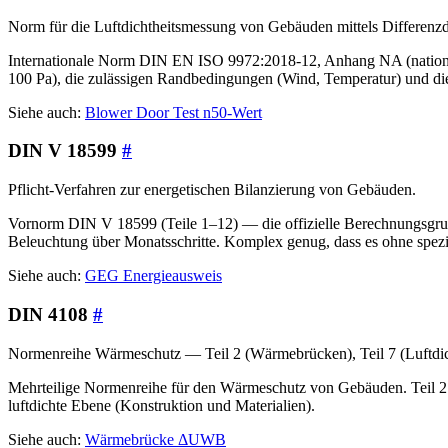
Norm für die Luftdichtheitsmessung von Gebäuden mittels Differenz
Internationale Norm DIN EN ISO 9972:2018-12, Anhang NA (national) 
100 Pa), die zulässigen Randbedingungen (Wind, Temperatur) und d
Siehe auch:
Blower Door Test
n50-Wert
DIN V 18599
#
Pflicht-Verfahren zur energetischen Bilanzierung von Gebäuden.
Vornorm DIN V 18599 (Teile 1–12) — die offizielle Berechnungsgr
Beleuchtung über Monatsschritte. Komplex genug, dass es ohne spezi
Siehe auch:
GEG
Energieausweis
DIN 4108
#
Normenreihe Wärmeschutz — Teil 2 (Wärmebrücken), Teil 7 (Luftdich
Mehrteilige Normenreihe für den Wärmeschutz von Gebäuden. Teil 2
luftdichte Ebene (Konstruktion und Materialien).
Siehe auch:
Wärmebrücke
ΔUWB