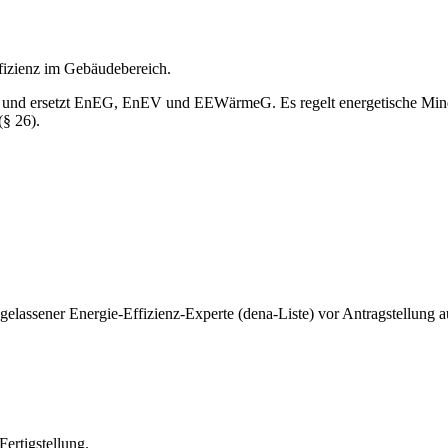
fizienz im Gebäudebereich.
t und ersetzt EnEG, EnEV und EEWärmeG. Es regelt energetische Min
(§ 26).
elassener Energie-Effizienz-Experte (dena-Liste) vor Antragstellung au
rtigstellung.