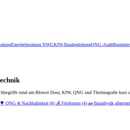
ratung
Energieberatung NWG
KfW-Baubegleitung
QNG-Audit
Bauträg
echnik
chbegriffe rund um Blower Door, KfW, QNG und Thermografie kurz u
🌳 QNG & Nachhaltigkeit
(8)
💰 Förderung
(4)
🧱 Bauphysik allgeme