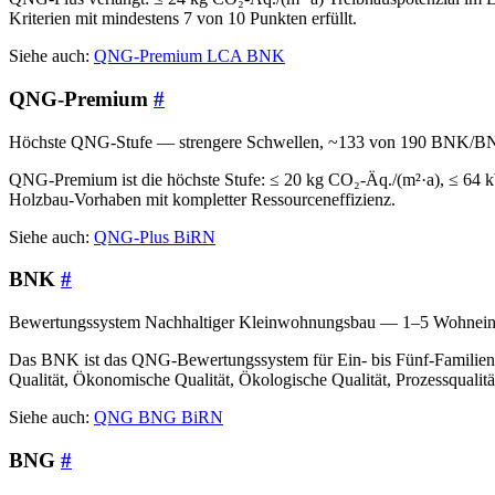
Kriterien mit mindestens 7 von 10 Punkten erfüllt.
Siehe auch:
QNG-Premium
LCA
BNK
QNG-Premium
#
Höchste QNG-Stufe — strengere Schwellen, ~133 von 190 BNK/B
QNG-Premium ist die höchste Stufe: ≤ 20 kg CO₂-Äq./(m²·a), ≤ 64 kW
Holzbau-Vorhaben mit kompletter Ressourceneffizienz.
Siehe auch:
QNG-Plus
BiRN
BNK
#
Bewertungssystem Nachhaltiger Kleinwohnungsbau — 1–5 Wohneinh
Das BNK ist das QNG-Bewertungssystem für Ein- bis Fünf-Familien-Hä
Qualität, Ökonomische Qualität, Ökologische Qualität, Prozessqualit
Siehe auch:
QNG
BNG
BiRN
BNG
#