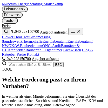
M-tectum
Energieberatung Möllenkamp
Leistungen
Für wen
Tools
Preise
040 228150700
Angebot anfragen
Blower Door Test
Großmessung
(bundesweit)
Thermografie
Energieberatung
Energieberatung
NWG
KfW-Baubegleitung
QNG-Audit
Bauträger &
GU
Architekten
Bauherren · Eigentümer
Fachwissen
Blog &
Ratgeber
Preise
Kontakt
📞 040 228150700
Angebot anfragen
ESC
TOOL
Welche Förderung passt zu Ihrem
Vorhaben?
In weniger als einer Minute bekommen Sie eine Übersicht der
passenden staatlichen Zuschüsse und Kredite — BAFA, KfW und
weitere. Ohne Anmeldung, ohne Daten-Abgabe.