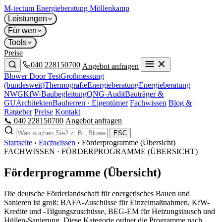
M-tectum
Energieberatung Möllenkamp
Leistungen
Für wen
Tools
Preise
040 228150700
Angebot anfragen
Blower Door Test
Großmessung
(bundesweit)
Thermografie
Energieberatung
Energieberatung
NWG
KfW-Baubegleitung
QNG-Audit
Bauträger &
GU
Architekten
Bauherren · Eigentümer
Fachwissen
Blog &
Ratgeber
Preise
Kontakt
📞 040 228150700
Angebot anfragen
ESC
Startseite
›
Fachwissen
›
Förderprogramme (Übersicht)
FACHWISSEN · FÖRDERPROGRAMME (ÜBERSICHT)
Förderprogramme (Übersicht)
Die deutsche Förderlandschaft für energetisches Bauen und
Sanieren ist groß: BAFA-Zuschüsse für Einzelmaßnahmen, KfW-
Kredite und -Tilgungszuschüsse, BEG-EM für Heizungstausch und
Hüllen-Sanierung. Diese Kategorie ordnet die Programme nach