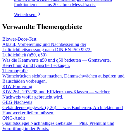
funktionieren — aus 20 Jahren Mess-Praxis.
Weiterlesen
Verwandte Themengebiete
Blower-Door-Test
Ablauf, Vorbereitung und Nachbesserung der
Luftdichtheitsmessung nach DIN EN ISO 9972.
Luftdichtheit (n50, q50)
Was die Kennwerte n50 und q50 bedeuten — Grenzwerte,
Berechnung und typische Leckagen.
Thermografie
Wärmebrücken sichtbar machen, Dämmschwächen aufspüren und
Bauschäden vorbeugen.
KfW-Förderung
KfW 261, 297/298 und Effizienzhaus-Klassen — welcher
Nachweis wofür gebraucht wird.
GEG-Nachweis
Gebäudeenergiegesetz (§ 26) — was Bauherren, Architekten und
Handwerker liefern müssen.
QNG-Audit
Qualitätssiegel Nachhaltiges Gebäude — Plus, Premium und
Vorprüfung in der Praxis.