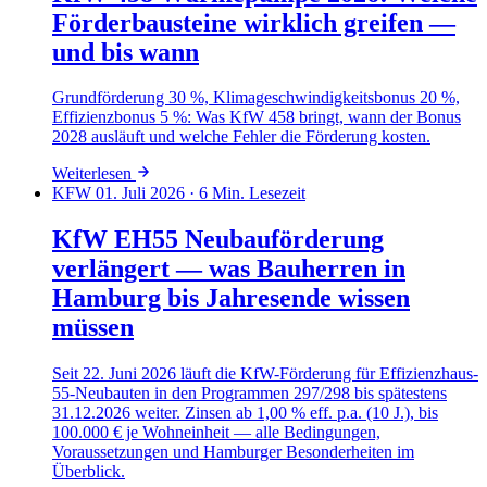
Förderbausteine wirklich greifen —
und bis wann
Grundförderung 30 %, Klimageschwindigkeitsbonus 20 %,
Effizienzbonus 5 %: Was KfW 458 bringt, wann der Bonus
2028 ausläuft und welche Fehler die Förderung kosten.
Weiterlesen
KFW
01. Juli 2026
· 6 Min. Lesezeit
KfW EH55 Neubauförderung
verlängert — was Bauherren in
Hamburg bis Jahresende wissen
müssen
Seit 22. Juni 2026 läuft die KfW-Förderung für Effizienzhaus-
55-Neubauten in den Programmen 297/298 bis spätestens
31.12.2026 weiter. Zinsen ab 1,00 % eff. p.a. (10 J.), bis
100.000 € je Wohneinheit — alle Bedingungen,
Voraussetzungen und Hamburger Besonderheiten im
Überblick.