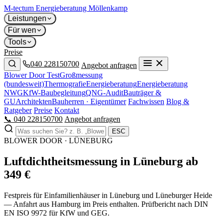
M-tectum
Energieberatung Möllenkamp
Leistungen
Für wen
Tools
Preise
040 228150700
Angebot anfragen
Blower Door Test
Großmessung
(bundesweit)
Thermografie
Energieberatung
Energieberatung
NWG
KfW-Baubegleitung
QNG-Audit
Bauträger &
GU
Architekten
Bauherren · Eigentümer
Fachwissen
Blog &
Ratgeber
Preise
Kontakt
📞 040 228150700
Angebot anfragen
ESC
BLOWER DOOR · LÜNEBURG
Luftdichtheits­messung in Lüneburg ab
349 €
Festpreis für Einfamilienhäuser in Lüneburg und Lüneburger Heide
— Anfahrt aus Hamburg im Preis enthalten. Prüfbericht nach DIN
EN ISO 9972 für KfW und GEG.