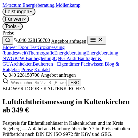
M-tectum
Energieberatung Möllenkamp
Leistungen
Für wen
Tools
Preise
040 228150700
Angebot anfragen
Blower Door Test
Großmessung
(bundesweit)
Thermografie
Energieberatung
Energieberatung
NWG
KfW-Baubegleitung
QNG-Audit
Bauträger &
GU
Architekten
Bauherren · Eigentümer
Fachwissen
Blog &
Ratgeber
Preise
Kontakt
📞 040 228150700
Angebot anfragen
ESC
BLOWER DOOR · KALTENKIRCHEN
Luftdichtheits­messung in Kaltenkirchen
ab 349 €
Festpreis für Einfamilienhäuser in Kaltenkirchen und im Kreis
Segeberg — Anfahrt aus Hamburg über die A7 im Preis enthalten.
Prüfbericht nach DIN EN ISO 9972 für KfW und GEG.