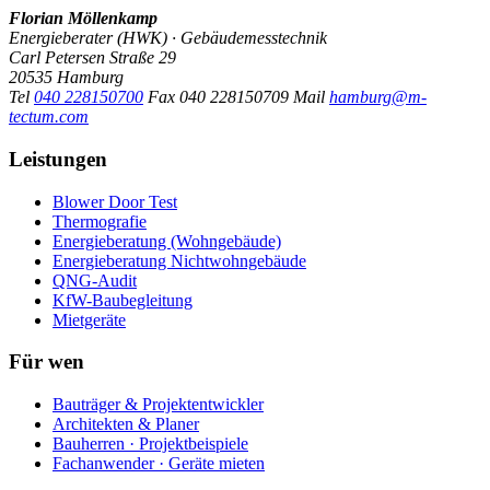
Florian Möllenkamp
Energieberater (HWK) · Gebäudemesstechnik
Carl Petersen Straße 29
20535 Hamburg
Tel
040 228150700
Fax
040 228150709
Mail
hamburg@m-
tectum.com
Leistungen
Blower Door Test
Thermografie
Energieberatung (Wohngebäude)
Energieberatung Nichtwohngebäude
QNG-Audit
KfW-Baubegleitung
Mietgeräte
Für wen
Bauträger & Projektentwickler
Architekten & Planer
Bauherren · Projektbeispiele
Fachanwender · Geräte mieten