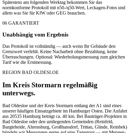
Spätestens am folgenden Werktag bekommen Sie das
normkonforme Protokoll mit n50-/q50-Wert, Leckagen-Fotos und
allem was Sie für KfW oder GEG brauchen.
06
GARANTIERT
Unabhängig vom Ergebnis
Das Protokoll ist vollständig — auch wenn Ihr Gebäude den
Grenzwert verfehlt. Keine Nacharbeit ohne Bezahlung, keine
Überraschungen. Optional: Wiederholungsmessung zum gleichen
Tarif wie die Erstmessung.
REGION BAD OLDESLOE
Im Kreis Stormarn regelmäßig
unterwegs.
Bad Oldesloe und der Kreis Stormarn entlang der A1 sind eines
unserer häufigen Einsatzgebiete im Hamburger Osten. Die Anfahrt
aus 20535 Hamburg beträgt ca. 40 km. Bei Bauträger-Projekten in
Bad Oldesloe oder den umliegenden Gemeinden (Reinfeld,
Bargteheide, Ahrensburg, Großhansdorf, Trittau, Glinde, Reinbek)
bündeln wir Messungen gerne auf eine Tagestour — mit Mengen-