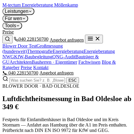
M-tectum
Energieberatung Möllenkamp
Leistungen
Für wen
Tools
Preise
040 228150700
Angebot anfragen
Blower Door Test
Großmessung
(bundesweit)
Thermografie
Energieberatung
Energieberatung
NWG
KfW-Baubegleitung
QNG-Audit
Bauträger &
GU
Architekten
Bauherren · Eigentümer
Fachwissen
Blog &
Ratgeber
Preise
Kontakt
📞 040 228150700
Angebot anfragen
ESC
BLOWER DOOR · BAD OLDESLOE
Luftdichtheits­messung in Bad Oldesloe ab
349 €
Festpreis für Einfamilienhäuser in Bad Oldesloe und im Kreis
Stormarn — Anfahrt aus Hamburg über die A1 im Preis enthalten.
Prüfbericht nach DIN EN ISO 9972 für KfW und GEG.